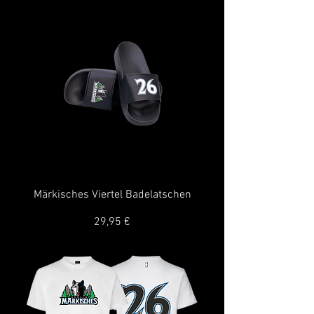
Märkisches Viertel Badelatschen
Preis
29,95 €