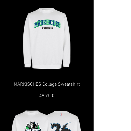
MÄRKISCHES College Sweatshirt
Preis
49,95 €