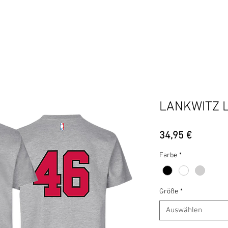
BERLIN
BEZIRKE
ADIDAS
UCOH
HIPHOP IS M
LANKWITZ L
Preis
34,95 €
Farbe
*
Größe
*
Auswählen