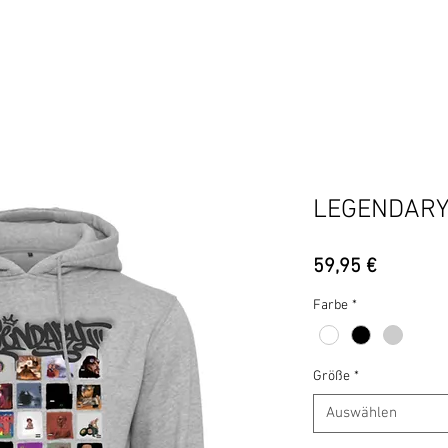
BERLIN
BEZIRKE
ADIDAS
UCOH
HIPHOP IS M
LEGENDARY
Preis
59,95 €
Farbe
*
Größe
*
Auswählen