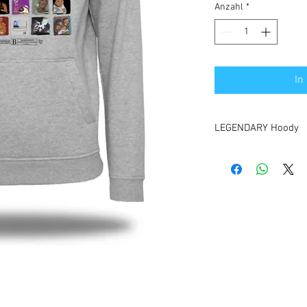
Anzahl
*
In
LEGENDARY Hoody
Unsere Top 25 of all ti