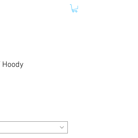
Y LIFE
DANIEL RUFENER
 Hoody