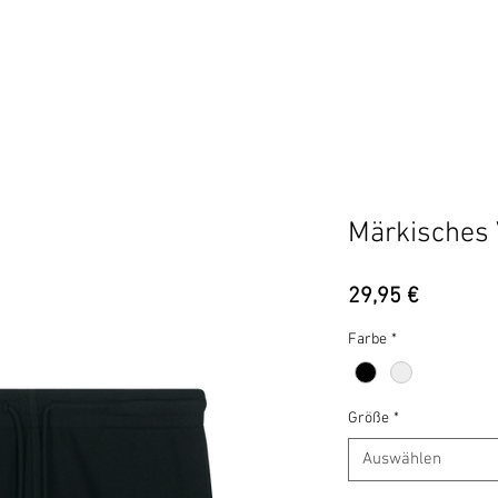
BERLIN
BEZIRKE
ADIDAS
UCOH
HIPHOP IS M
Märkisches 
Preis
29,95 €
Farbe
*
Größe
*
Auswählen