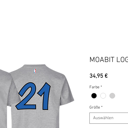
BERLIN
BEZIRKE
ADIDAS
UCOH
HIPHOP IS M
MOABIT LOG
Preis
34,95 €
Farbe
*
Größe
*
Auswählen