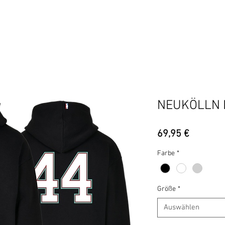
BERLIN
BEZIRKE
ADIDAS
UCOH
HIPHOP IS M
NEUKÖLLN 
Preis
69,95 €
Farbe
*
Größe
*
Auswählen