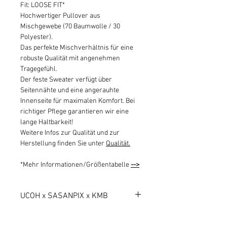
Fit: LOOSE FIT*
Hochwertiger Pullover aus
Mischgewebe (70 Baumwolle / 30
Polyester).
Das perfekte Mischverhältnis für eine
robuste Qualität mit angenehmen
Tragegefühl.
Der feste Sweater verfügt über
Seitennähte und eine angerauhte
Innenseite für maximalen Komfort. Bei
richtiger Pflege garantieren wir eine
lange Haltbarkeit!
Weitere Infos zur Qualität und zur
Herstellung finden Sie unter
Qualität.
*Mehr Informationen/Größentabelle
-->
UCOH x SASANPIX x KMB
Eine Collab von kreativen Berlinern, die
die liebe zum blau/weissen