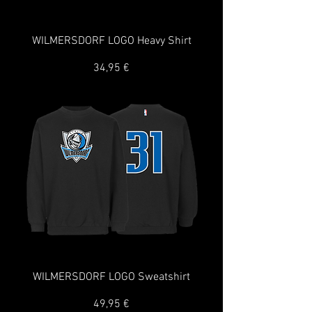
WILMERSDORF LOGO Heavy Shirt
Preis
34,95 €
WILMERSDORF LOGO Sweatshirt
Preis
49,95 €