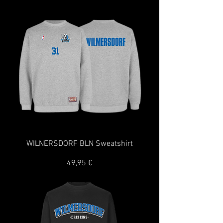
WILNERSDORF BLN Sweatshirt
Preis
49,95 €