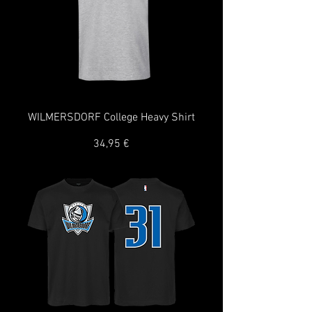
WILMERSDORF College Heavy Shirt
Preis
34,95 €